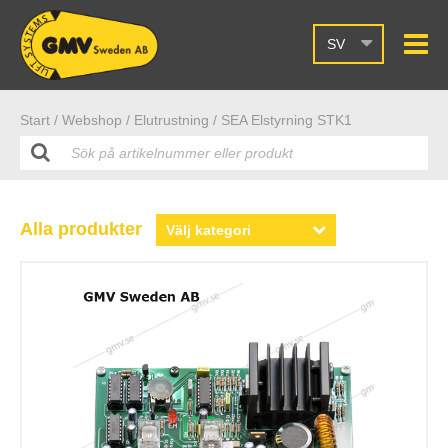
SV
Start /
Webshop
/ Elutrustning
/ SEA Elstyrning STK1
Alla produkter