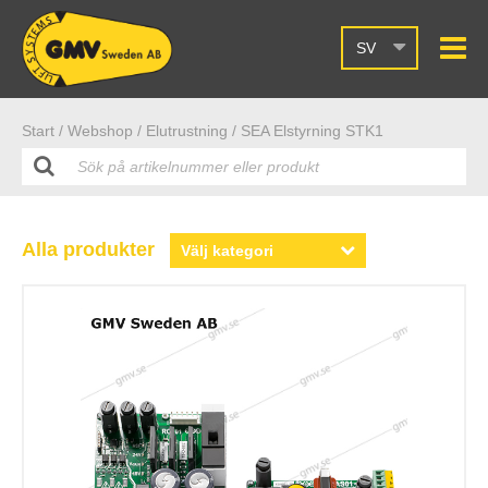
SV
Start /
Webshop
/ Elutrustning
/ SEA Elstyrning STK1
Alla produkter