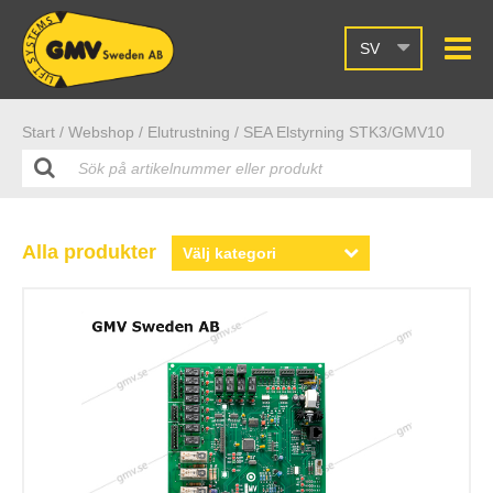
SV
Start /
Webshop
/ Elutrustning
/ SEA Elstyrning STK3/GMV10
Alla produkter