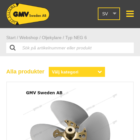
SV
Start /
Webshop
/ Oljekylare
/ Typ NEG 6
Alla produkter