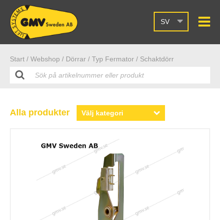
SV
Start /
Webshop
/ Dörrar
/ Typ Fermator
/ Schaktdörr
Alla produkter