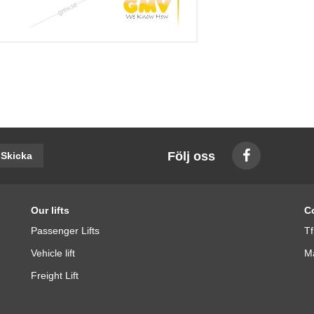
Följ oss
Skicka
Our lifts
C
Passenger Lifts
Tf
Vehicle lift
Ma
Freight Lift