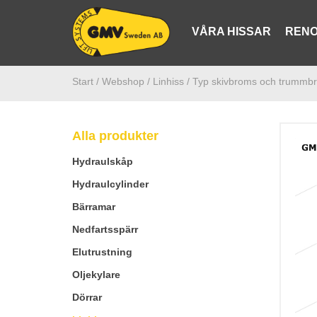
VÅRA HISSAR
RENO
Start /
Webshop
/ Linhiss
/ Typ skivbroms och trummb
Alla produkter
Hydraulskåp
Hydraulcylinder
Bärramar
Nedfartsspärr
Elutrustning
Oljekylare
Dörrar