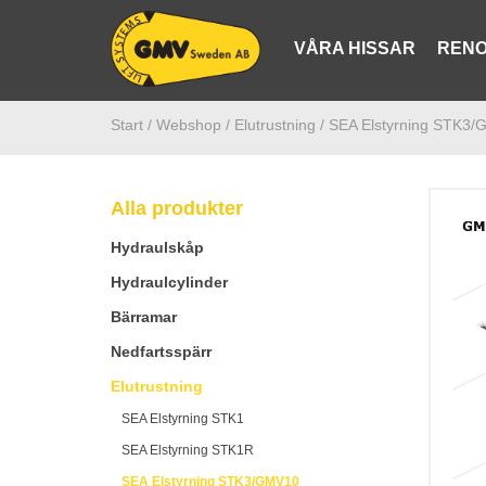
VÅRA HISSAR
RENO
Start /
Webshop
/ Elutrustning
/ SEA Elstyrning STK3
Alla produkter
Hydraulskåp
Hydraulcylinder
Bärramar
Nedfartsspärr
Elutrustning
SEA Elstyrning STK1
SEA Elstyrning STK1R
SEA Elstyrning STK3/GMV10