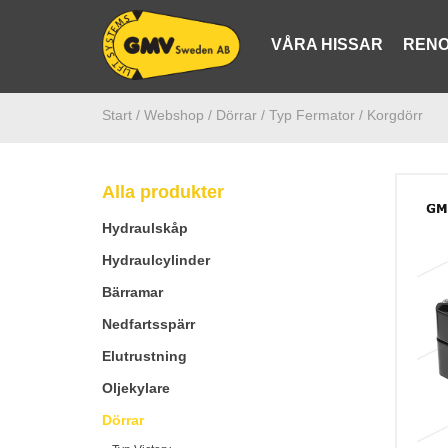
VÅRA HISSAR
RENO
Start /
Webshop
/ Dörrar
/ Typ Fermator
/ Korgdörr
Alla produkter
Hydraulskåp
Hydraulcylinder
Bärramar
Nedfartsspärr
Elutrustning
Oljekylare
Dörrar