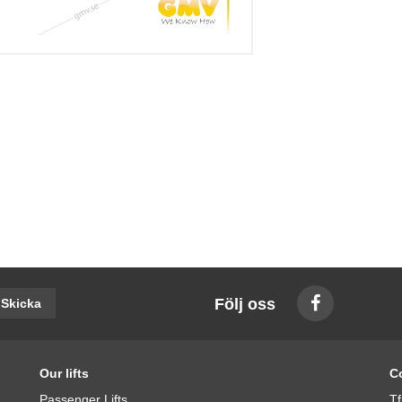
Följ oss
Skicka
Our lifts
C
Passenger Lifts
Tf