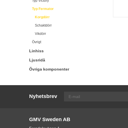
Typ Victory
Typ Fermator
Korgdörr
Schaktdörr
Vikdörr
Övrigt
Linhiss
Ljusridå
Övriga komponenter
Nyhetsbrev
GMV Sweden AB