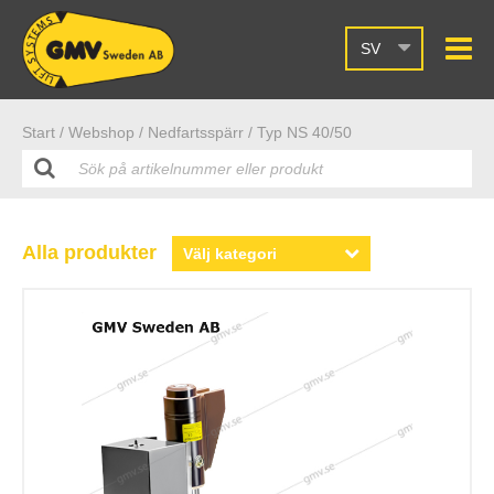
SV
Start /
Webshop
/ Nedfartsspärr
/ Typ NS 40/50
Alla produkter