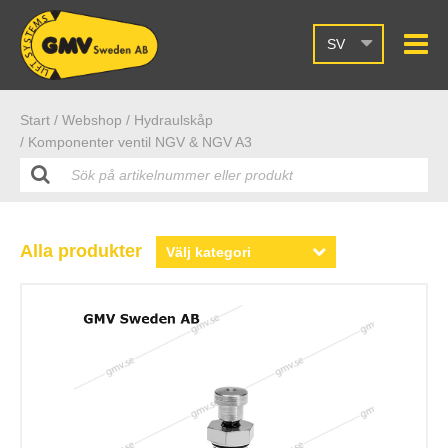
SV
Start /
Webshop
/ Hydraulskåp
/ Komponenter ventil NGV & NGV A3
Alla produkter