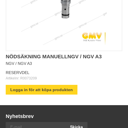
NÖDSÄKNING MANUELLNGV / NGV A3
NGV / NGV A3
RESERVDEL
Artikelnr:
R0073209
Logga in för att köpa produkten
Nyhetsbrev
Skicka