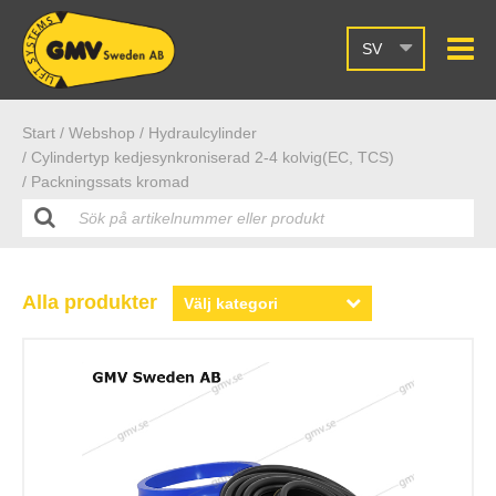
SV
Start /
Webshop
/ Hydraulcylinder
/ Cylindertyp kedjesynkroniserad 2-4 kolvig(EC, TCS)
/ Packningssats kromad
Alla produkter