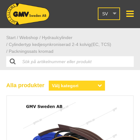
SV
Start /
Webshop
/ Hydraulcylinder
/ Cylindertyp kedjesynkroniserad 2-4 kolvig(EC, TCS)
/ Packningssats kromad
Alla produkter