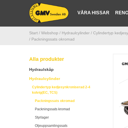
VÅRA HISSAR
RENO
Start /
Webshop
/ Hydraulcylinder
/ Cylindertyp kedjes
/ Packningssats okromad
Alla produkter
Hydraulskåp
Hydraulcylinder
Cylindertyp kedjesynkroniserad 2-4
kolvig(EC, TCS)
Packningssats okromad
Packningssats kromad
Styrlager
Oljeuppsamlingssats