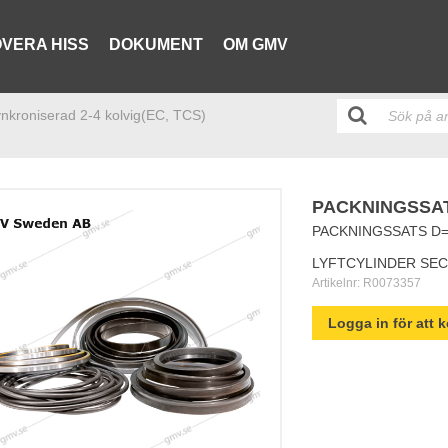
VERA HISS
DOKUMENT
OM GMV
ynkroniserad 2-4 kolvig(EC, TCS)
PACKNINGSSAT
PACKNINGSSATS D=
LYFTCYLINDER SEC
Artikelnr:
R0073357
Logga in för att