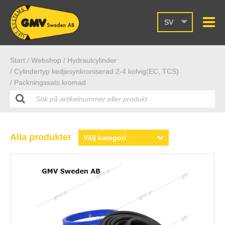
SV
Start /
Webshop
/ Hydraulcylinder
/ Cylindertyp kedjesynkroniserad 2-4 kolvig(EC, TCS)
/ Packningssats kromad
Alla produkter