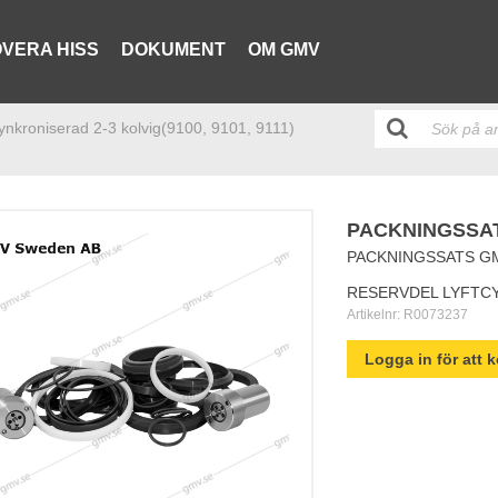
VERA HISS
DOKUMENT
OM GMV
synkroniserad 2-3 kolvig(9100, 9101, 9111)
PACKNINGSSATS
PACKNINGSSATS GMV
RESERVDEL LYFTC
Artikelnr:
R0073237
Logga in för att