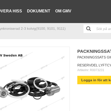
VERA HISS
DOKUMENT
OM GMV
synkroniserad 2-3 kolvig(9100, 9101, 9111)
PACKNINGSSATS
PACKNINGSSATS GMV
RESERVDEL LYFTC
Artikelnr:
R0073231
Logga in för att