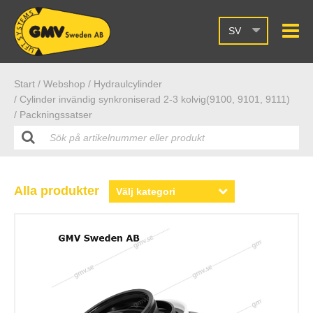
SV
Start /
Webshop
/ Hydraulcylinder
/ Cylinder invändig synkroniserad 2-3 kolvig(9100, 9101, 9111)
/ Packningssatser
Alla produkter