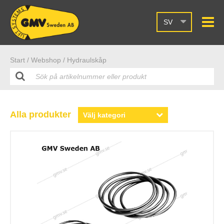
SV
Start /
Webshop
/ Hydraulskåp
Alla produkter