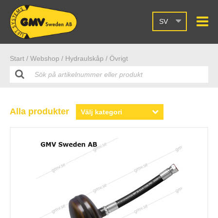
SV
Start /
Webshop
/ Hydraulskåp
/ Övrigt
Alla produkter