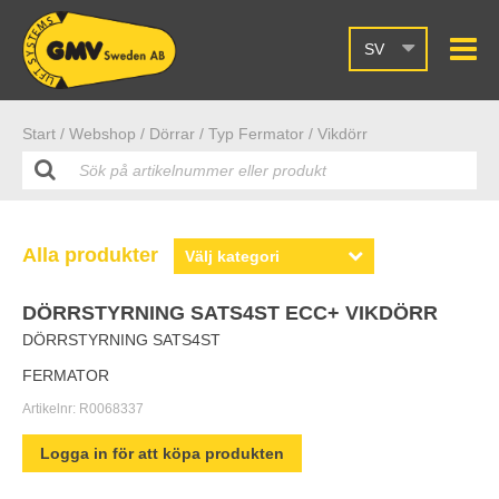
SV
Start /
Webshop
/ Dörrar
/ Typ Fermator
/ Vikdörr
Alla produkter
DÖRRSTYRNING SATS4ST ECC+ VIKDÖRR
DÖRRSTYRNING SATS4ST
FERMATOR
Artikelnr:
R0068337
Logga in för att köpa produkten