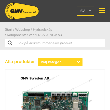
SV
Start /
Webshop
/ Hydraulskåp
/ Komponenter ventil NGV & NGV A3
Alla produkter