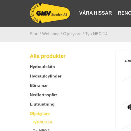
VÅRA HISSAR
RENO
Start /
Webshop
/ Oljekylare
/ Typ NEG 14
Alla produkter
Hydraulskåp
Hydraulcylinder
Bärramar
Nedfartsspärr
Elutrustning
Oljekylare
Typ NEG 14
Typ NEG 6