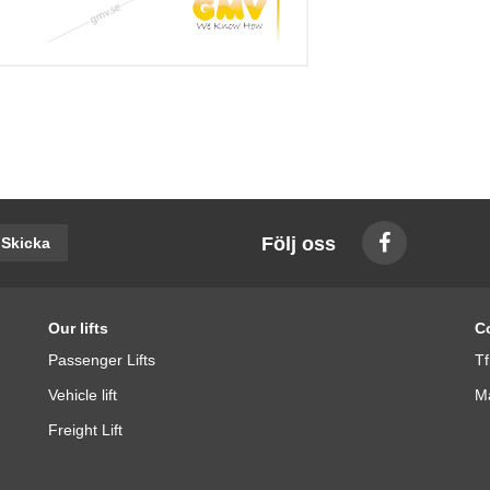
Följ oss
Skicka
Our lifts
C
Passenger Lifts
Tf
Vehicle lift
Ma
Freight Lift