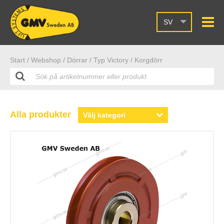
SV
Start /
Webshop
/ Dörrar
/ Typ Victory
/ Korgdörr
Alla produkter