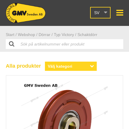
SV
Start /
Webshop
/ Dörrar
/ Typ Victory
/ Schaktdörr
Alla produkter