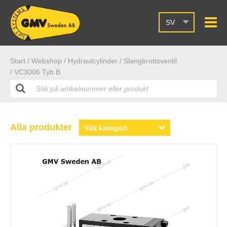
SV
Start /
Webshop
/ Hydraulcylinder
/ Slangbrottsventil
/ VC3006 Tyb B
Alla produkter