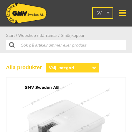
SV
Start /
Webshop
/ Bärramar
/ Smörjkoppar
Alla produkter