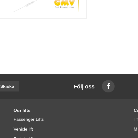
Följ oss
Skicka
Our lifts
C
Passenger Lifts
Tf
Vehicle lift
Ma