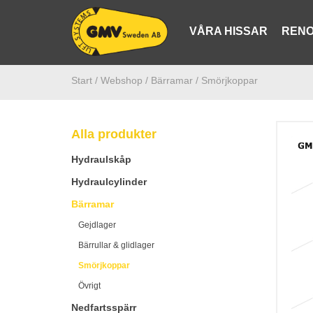
VÅRA HISSAR
RENO
Start /
Webshop
/ Bärramar
/ Smörjkoppar
Alla produkter
Hydraulskåp
Hydraulcylinder
Bärramar
Gejdlager
Bärrullar & glidlager
Smörjkoppar
Övrigt
Nedfartsspärr