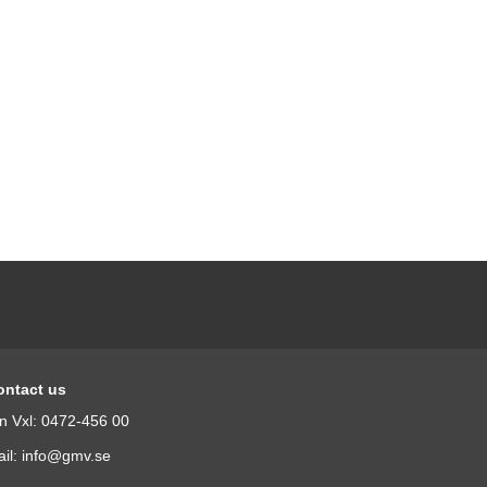
ontact us
n Vxl: 0472-456 00
il: info@gmv.se