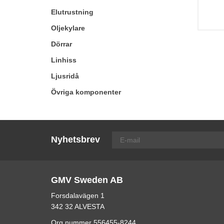
Elutrustning
Oljekylare
Dörrar
Linhiss
Ljusridå
Övriga komponenter
Nyhetsbrev
GMV Sweden AB
Forsdalavägen 1
342 32 ALVESTA
Org.nummer 556455-8244