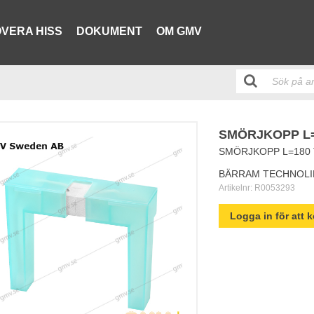
VERA HISS
DOKUMENT
OM GMV
SMÖRJKOPP L=
SMÖRJKOPP L=180 
BÄRRAM TECHNOLI
Artikelnr:
R0053293
Logga in för att