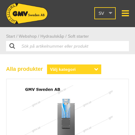
SV
Start /
Webshop
/ Hydraulskåp
/ Soft starter
Alla produkter