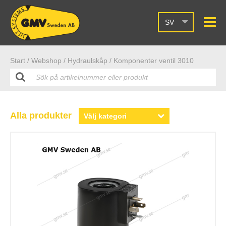
SV
Start /
Webshop
/ Hydraulskåp
/ Komponenter ventil 3010
Alla produkter