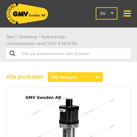
SV
Start /
Webshop
/ Hydraulskåp
/ Komponenter ventil NGV & NGV A3
Alla produkter