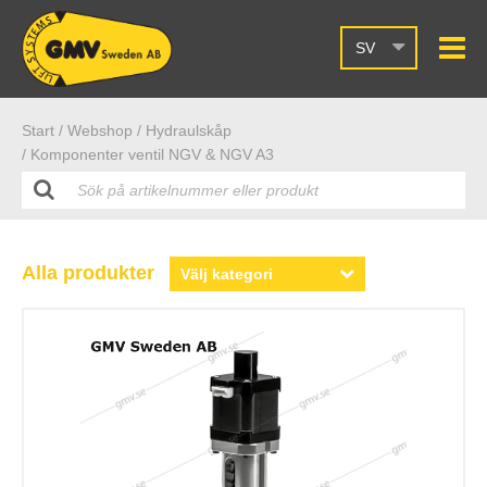
SV
Start /
Webshop
/ Hydraulskåp
/ Komponenter ventil NGV & NGV A3
Alla produkter