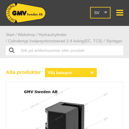
SV
Start /
Webshop
/ Hydraulcylinder
/ Cylindertyp kedjesynkroniserad 2-4 kolvig(EC, TCS)
/ Styrlager
Alla produkter