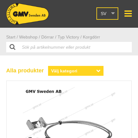
SV
Start /
Webshop
/ Dörrar
/ Typ Victory
/ Korgdörr
Alla produkter