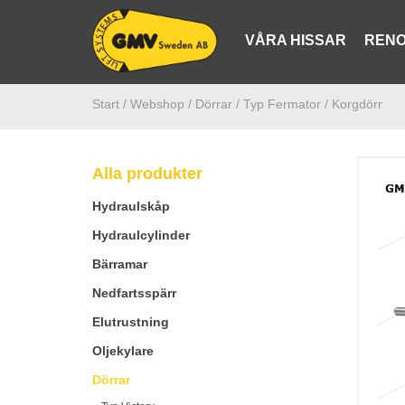
VÅRA HISSAR
RENO
Start /
Webshop
/ Dörrar
/ Typ Fermator
/ Korgdörr
Alla produkter
Hydraulskåp
Hydraulcylinder
Bärramar
Nedfartsspärr
Elutrustning
Oljekylare
Dörrar