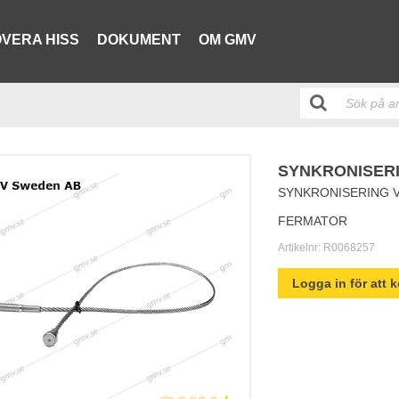
VERA HISS
DOKUMENT
OM GMV
SYNKRONISERI
SYNKRONISERING 
FERMATOR
Artikelnr:
R0068257
Logga in för att