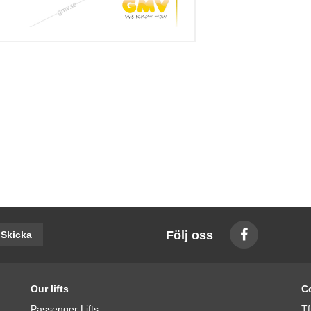
Följ oss
Skicka
Our lifts
C
Passenger Lifts
Tf