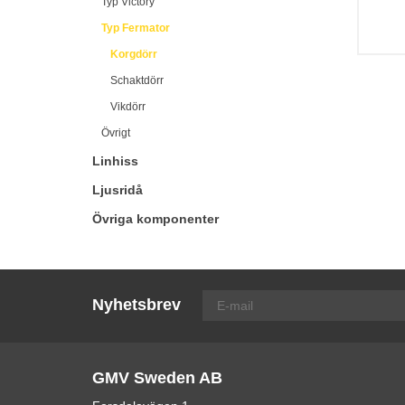
Typ Victory
Typ Fermator
Korgdörr
Schaktdörr
Vikdörr
Övrigt
Linhiss
Ljusridå
Övriga komponenter
Nyhetsbrev
GMV Sweden AB