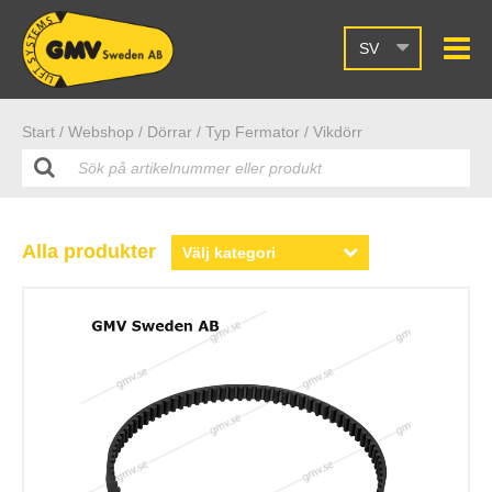
SV
Start /
Webshop
/ Dörrar
/ Typ Fermator
/ Vikdörr
Alla produkter