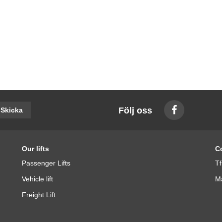
Följ oss
Skicka
Our lifts
C
Passenger Lifts
Tf
Vehicle lift
Ma
Freight Lift