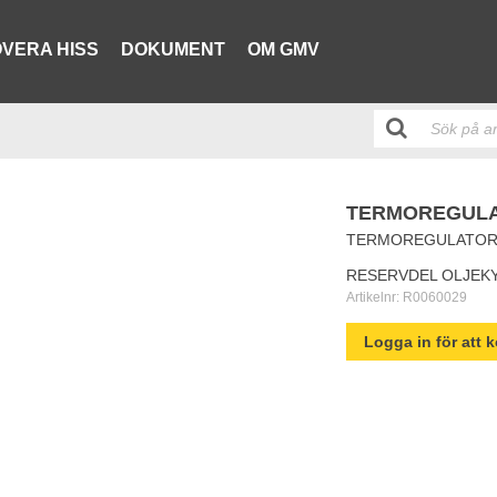
VERA HISS
DOKUMENT
OM GMV
TERMOREGULAT
TERMOREGULATOR C
RESERVDEL OLJEK
Artikelnr:
R0060029
Logga in för att