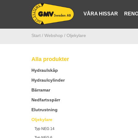
VÅRA HISSAR
RENO
Start /
Webshop
/ Oljekylare
Alla produkter
Hydraulskåp
Hydraulcylinder
Bärramar
Nedfartsspärr
Elutrustning
Oljekylare
Typ NEG 14
Typ NEG 6