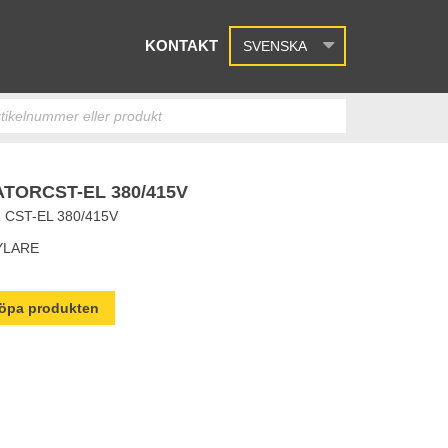
KONTAKT
SVENSKA
ORCST-EL 380/415V
ST-EL 380/415V
YLARE
 köpa produkten