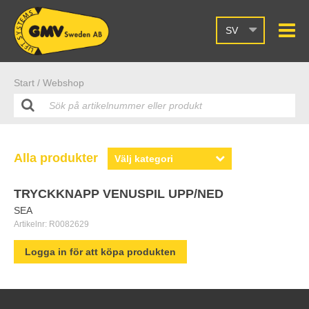
SV
Start /
Webshop
Alla produkter
TRYCKKNAPP VENUSPIL UPP/NED
SEA
Artikelnr:
R0082629
Logga in för att köpa produkten