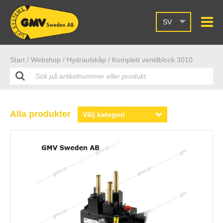
SV
Start /
Webshop
/ Hydraulskåp
/ Komplett ventilblock 3010
Alla produkter