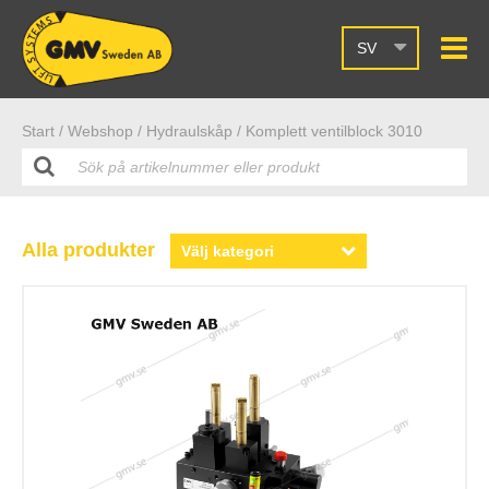
SV
Start /
Webshop
/ Hydraulskåp
/ Komplett ventilblock 3010
Alla produkter