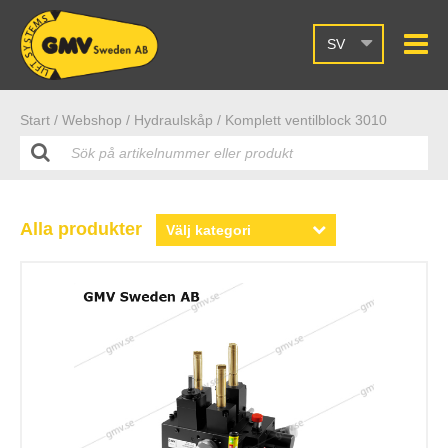
SV
Start /
Webshop
/ Hydraulskåp
/ Komplett ventilblock 3010
Alla produkter