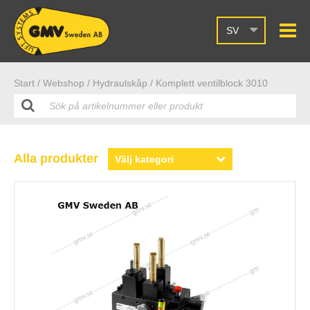
SV
Start /
Webshop
/ Hydraulskåp
/ Komplett ventilblock 3010
Alla produkter