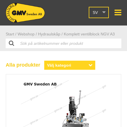
SV
Start /
Webshop
/ Hydraulskåp
/ Komplett ventilblock NGV A3
Alla produkter