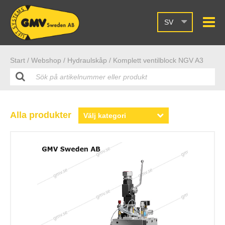
SV
Start /
Webshop
/ Hydraulskåp
/ Komplett ventilblock NGV A3
Alla produkter