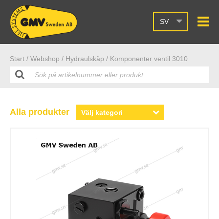
SV
Start /
Webshop
/ Hydraulskåp
/ Komponenter ventil 3010
Alla produkter