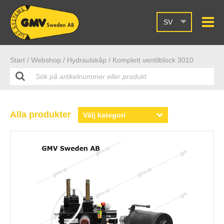
SV
Start /
Webshop
/ Hydraulskåp
/ Komplett ventilblock 3010
Alla produkter