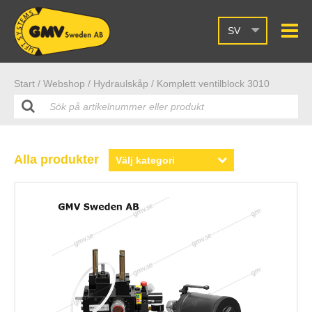
SV
Start /
Webshop
/ Hydraulskåp
/ Komplett ventilblock 3010
Alla produkter