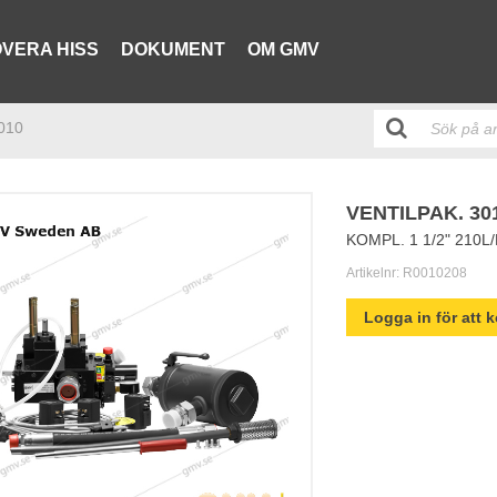
VERA HISS
DOKUMENT
OM GMV
3010
VENTILPAK. 30
KOMPL. 1 1/2" 210L
Artikelnr:
R0010208
Logga in för att