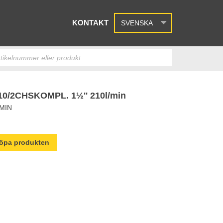
KONTAKT
SVENSKA
10/2CHSKOMPL. 1½'' 210l/min
/MIN
 köpa produkten