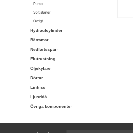
Pump
Soft starter
Övrigt
Hydraulcylinder
Bärramar
Nedfartsspärr
Elutrustning
Oljekylare
Dörrar
Linhiss
Ljusridå
Övriga komponenter