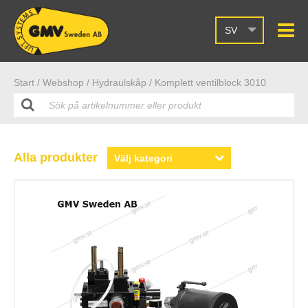
SV
Start /
Webshop
/ Hydraulskåp
/ Komplett ventilblock 3010
Alla produkter