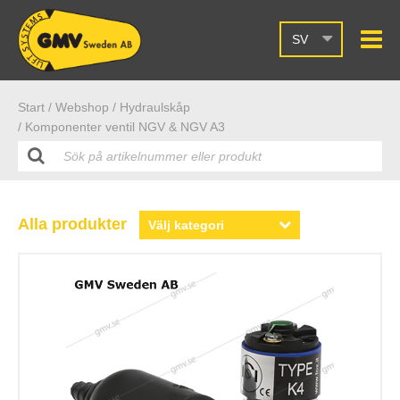
SV
Start /
Webshop
/ Hydraulskåp
/ Komponenter ventil NGV & NGV A3
Alla produkter