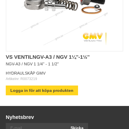
VS VENTILNGV-A3 / NGV 1¼''-1½''
NGV-A3 / NGV 1 1/4" - 1 1/2"
HYDRAULSKÅP GMV
Artikelnr:
R0073219
Logga in för att köpa produkten
Nyhetsbrev
Skicka