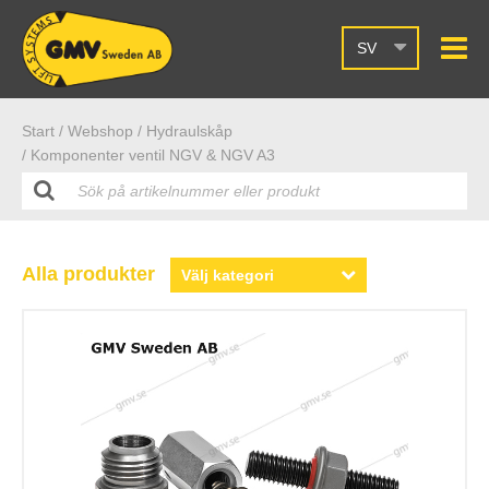
SV
Start /
Webshop
/ Hydraulskåp
/ Komponenter ventil NGV & NGV A3
Alla produkter